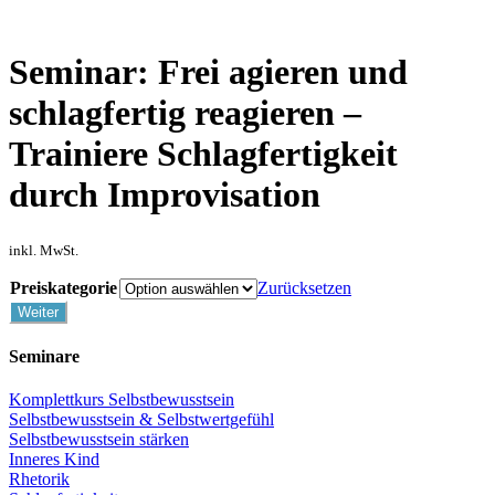
Zum
Inhalt
springen
Seminar: Frei agieren und
schlagfertig reagieren –
Trainiere Schlagfertigkeit
durch Improvisation
inkl. MwSt.
Preiskategorie
Zurücksetzen
Seminar:
Weiter
Frei
agieren
Seminare
und
schlagfertig
Komplettkurs Selbstbewusstsein
reagieren
Selbstbewusstsein & Selbstwertgefühl
-
Selbstbewusstsein stärken
Trainiere
Inneres Kind
Schlagfertigkeit
Rhetorik
durch