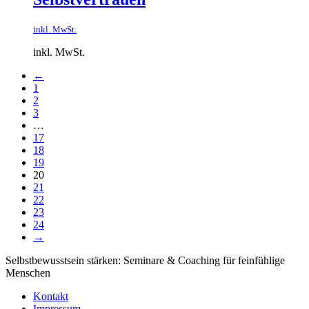
inkl. MwSt.
inkl. MwSt.
←
1
2
3
…
17
18
19
20
21
22
23
24
→
Selbstbewusstsein stärken: Seminare & Coaching für feinfühlige
Menschen
Kontakt
Impressum